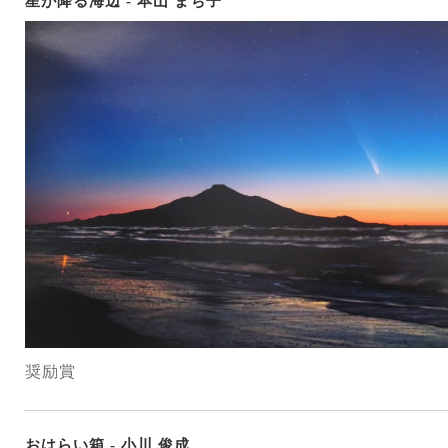
星が降る海辺 - 本山 まち子
奨励賞
おはらい箱 - 小川 俊成